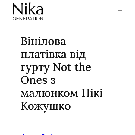
Перейти
до
вмісту
Вінілова
платівка від
гурту Not the
Ones з
малюнком Нікі
Кожушко