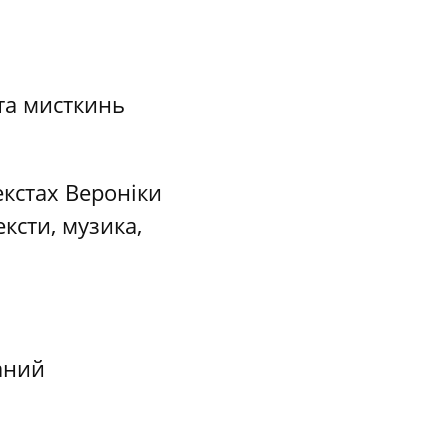
 та мисткинь
екстах Вероніки
ксти, музика,
аний