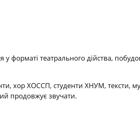
ся у форматі театрального дійства, побуд
ти, хор ХОССП, студенти ХНУМ, тексти, муз
кий продовжує звучати.