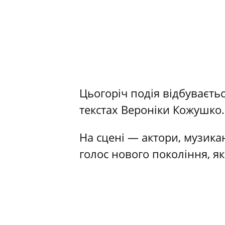
Цьогоріч подія відбуваєть
текстах Вероніки Кожушко.
На сцені — актори, музикан
голос нового покоління, я