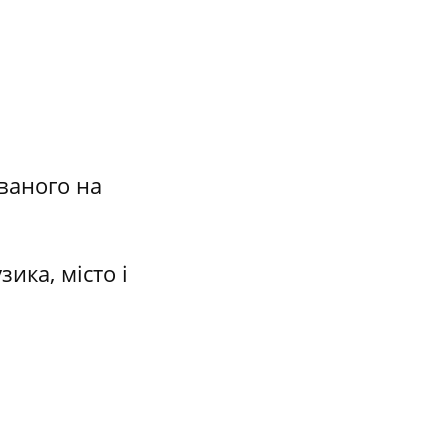
ованого на
ика, місто і