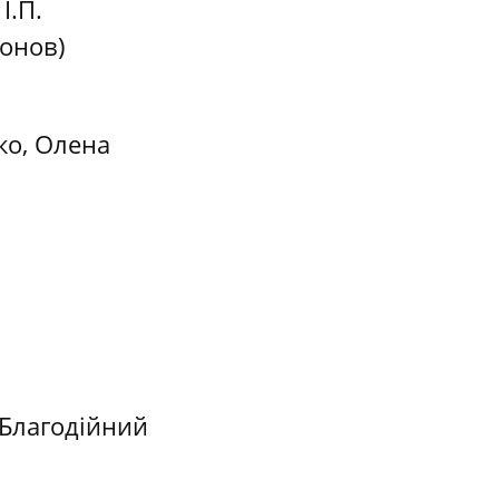
І.П.
нонов)
ко, Олена
 Благодійний