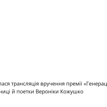
ася трансляція вручення премії «Генераці
жниці й поетки Вероніки Кожушко