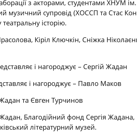
борації з акторами, студентами ХНУМ ім. 
ий музичний супровід (ХОССП та Стас Ко
у театральну історію.
Прасолова, Кіріл Ключкін, Сніжка Ніколаєн
едставляє і нагороджує – Сергій Жадан
ставляє і нагороджує – Павло Маков
 Жадан та Євген Турчинов
 Жадан, Благодійний фонд Сергія Жадана,
рківський літературний музей.