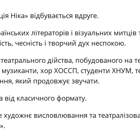
ія Ніка» відбувається вдруге.
аїнських літераторів і візуальних митців
ість, чесність і творчий дух неспокою.
 театрального дійства, побудованого на т
 музиканти, хор ХОССП, студенти ХНУМ, те
іння, який продовжує звучати.
а від класичного формату.
е художнє висловлювання та театралізов
».