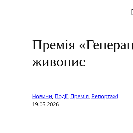
Перейти
до
вмісту
Премія «Генераці
живопис
Новини
, 
Події
, 
Премія
, 
Репортажі
19.05.2026