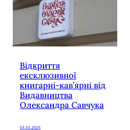
Відкриття
ексклюзивної
книгарні-кав’ярні від
Видавництва
Олександра Савчука
03.03.2025