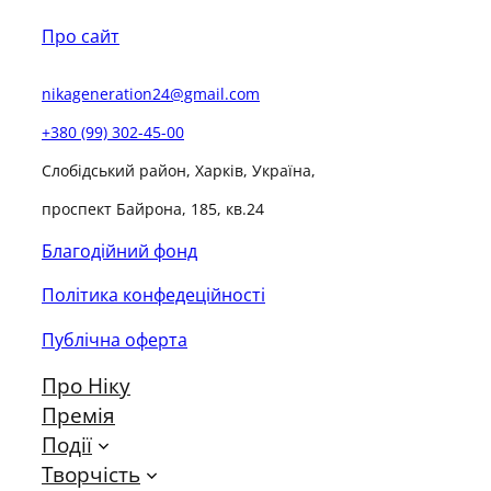
л
ю
Про сайт
з
и
nikageneration24@gmail.com
в
+380 (99) 302-45-00
н
Слобідський район, Харків, Україна,
о
ї
проспект Байрона, 185, кв.24
к
Благодійний фонд
н
и
Політика конфедеційності
г
Публічна оферта
а
р
Про Ніку
н
Премія
і
Події
-
Творчість