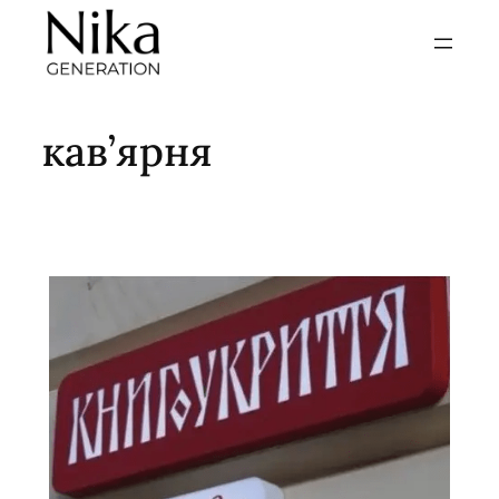
Перейти
до
вмісту
кав’ярня