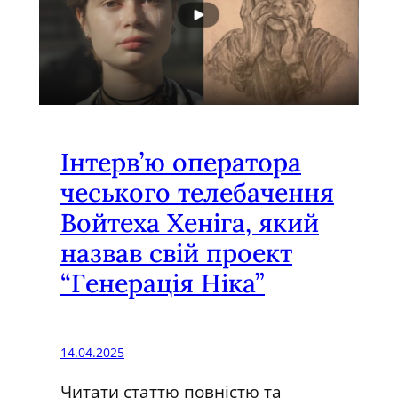
т
и
т
а
н
г
о
Інтерв’ю оператора
чеського телебачення
Войтеха Хеніга, який
назвав свій проект
“Генерація Ніка”
14.04.2025
Читати статтю повністю та