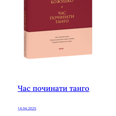
б
о
р
у
п
р
е
м
і
ї
Час починати танго
14.04.2025