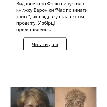
Видавництво Фоліо випустило
книжку Вероніки “Час починати
танго”, яка відразу стала хітом
продажу. У збірці
представлено…
:
Читати далі
Ч
а
с
п
о
ч
и
н
а