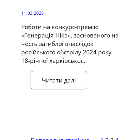
у
р
11.03.2025
і
Роботи на конкурс-премію
п
«Генерація Ніка», заснованого на
р
честь загиблої внаслідок
е
російського обстрілу 2024 року
м
18-річної харківської…
і
ї
«
:
Читати далі
Г
Н
е
а
н
п
е
р
р
е
а
м
ц
і