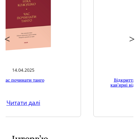
03.03.2025
Відкриття ексклюзивної книгарні-
кав’ярні від Видавництва Олександра
Савчука
Читати далі
Інтерв’ю