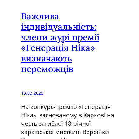
и
Х
л
е
Важлива
а
н
індивідуальність:
с
і
члени журі премії
я
г
в
а
«Генерація Ніка»
и
,
визначають
с
я
переможців
т
к
а
и
в
й
13.03.2025
к
н
а
а
На конкурс-премію «Генерація
х
з
Ніка», заснованому в Харкові на
у
в
честь загиблої 18-річної
д
а
харківської мисткині Вероніки
о
в