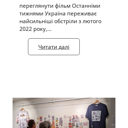
переглянути фільм Останніми
тижнями Україна переживає
найсильніші обстріли з лютого
2022 року,…
:
Читати далі
І
н
т
е
р
в
’
ю
о
п