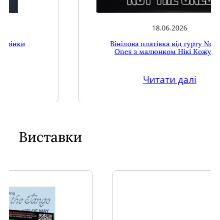
7
0
18.06.2026
у
Вінілова платівка від гурту Not the
ч
Ones з малюнком Нікі Кожушко
а
с
Читати далі
н
и
к
і
Виставки
в