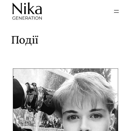
Перейти
до
вмісту
Події