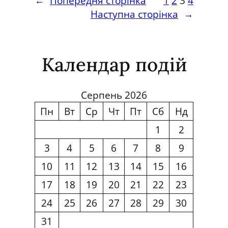
←
Попередня сторінка
1
2
3
4
і
ю
Наступна сторінка
→
я
«
Н
Г
і
е
Календар подій
к
н
а
е
»
р
Серпень 2026
в
а
Пн
Вт
Ср
Чт
Пт
Сб
Нд
и
ц
1
2
з
і
н
3
4
5
6
7
8
9
я
а
Н
10
11
12
13
14
15
16
ч
і
17
18
19
20
21
22
23
а
к
ю
24
25
26
27
28
29
30
а
т
»
31