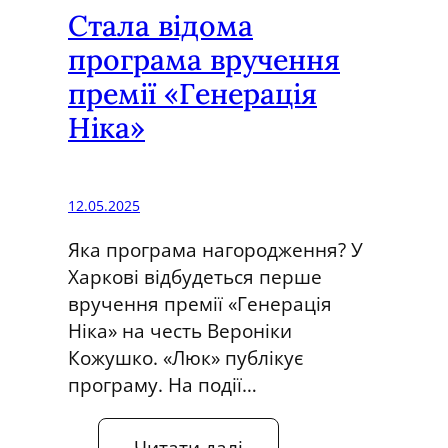
Стала відома
н
н
програма вручення
я
премії «Генерація
п
Ніка»
р
е
м
12.05.2025
і
ї
Яка програма нагородження? У
“
Харкові відбудеться перше
Г
вручення премії «Генерація
е
Ніка» на честь Вероніки
н
Кожушко. «Люк» публікує
е
програму. На події…
р
а
:
Читати далі