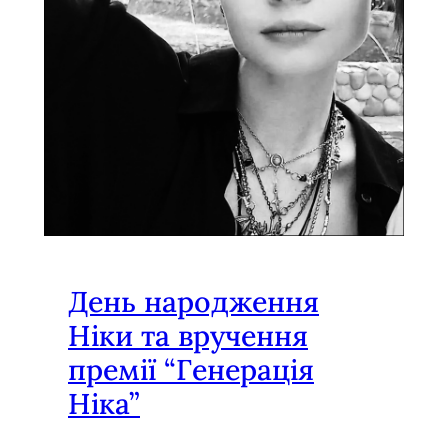
День народження
Ніки та вручення
премії “Генерація
Ніка”