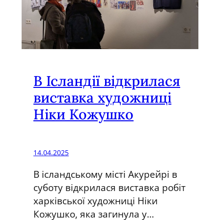
е
р
а
т
о
р
В Ісландії відкрилася
а
виставка художниці
ч
Ніки Кожушко
е
с
ь
к
14.04.2025
о
В ісландському місті Акурейрі в
г
суботу відкрилася виставка робіт
о
харківської художниці Ніки
т
Кожушко, яка загинула у…
е