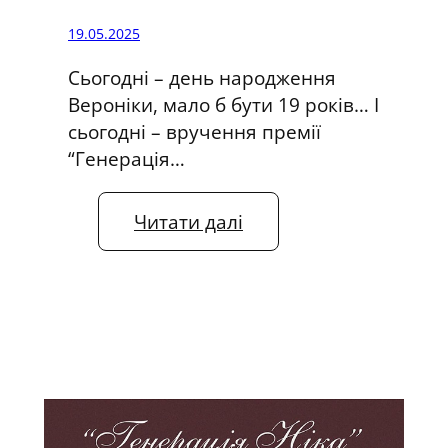
19.05.2025
Сьогодні – день народження
Вероніки, мало б бути 19 років… І
сьогодні – вручення премії
“Генерація…
:
Читати далі
Д
е
н
ь
н
а
р
о