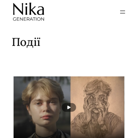
Перейти
до
вмісту
Події