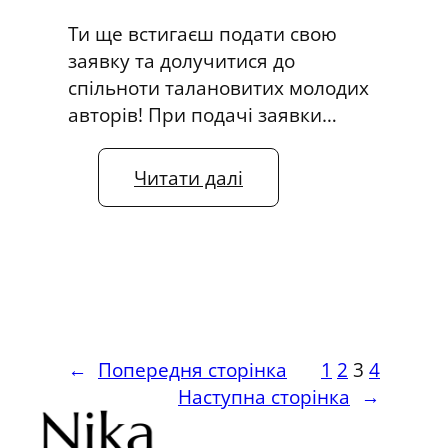
ш
Ти ще встигаєш подати свою
а
заявку та долучитися до
й
спільноти талановитих молодих
т
авторів! При подачі заявки…
е
!
:
Читати далі
З
б
і
р
з
а
я
←
Попередня сторінка
1
2
3
4
в
Наступна сторінка
→
о
к