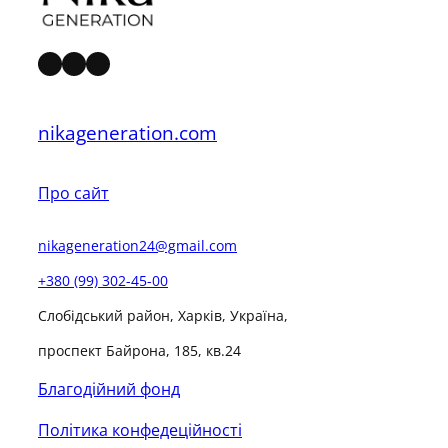
н
а
Facebook
YouTube
Instagram
п
р
nikageneration.com
е
м
і
Про сайт
ю
«
nikageneration24@gmail.com
Г
+380 (99) 302-45-00
е
Слобідський район, Харків, Україна,
н
е
проспект Байрона, 185, кв.24
р
Благодійний фонд
а
ц
Політика конфедеційності