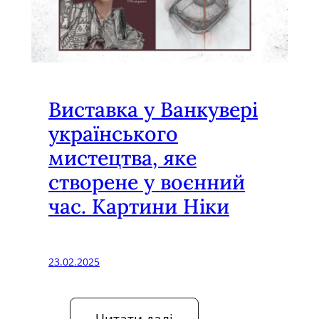
д
а
е
в
а
н
л
и
и
ц
с
Виставка у Ванкувері
т
в
в
українського
о
а
мистецтва, яке
г
О
створене у воєнний
о
л
д
е
час. Картини Ніки
р
к
у
с
г
а
23.02.2025
а
н
д
р
:
Читати далі