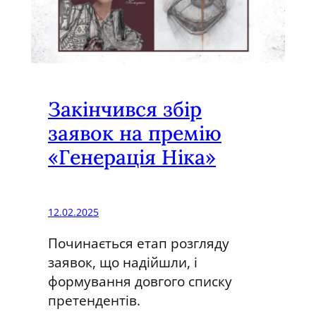
р
і
у
к
р
а
Закінчився збір
ї
заявок на премію
н
«Генерація Ніка»
с
ь
к
12.02.2025
о
г
Починається етап розгляду
о
заявок, що надійшли, і
м
формування довгого списку
и
претендентів.
с