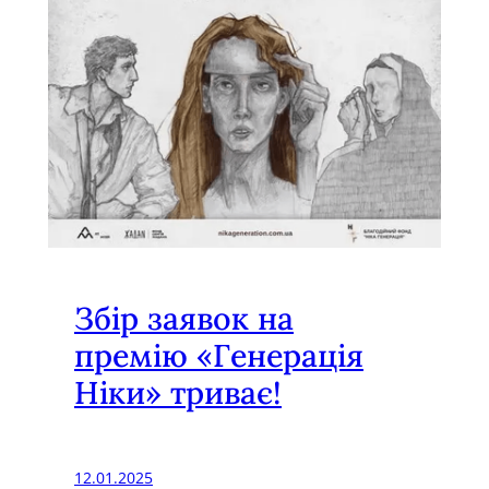
и
1
2
–
1
5
р
о
к
і
в
Збір заявок на
,
премію «Генерація
п
Ніки» триває!
о
с
п
12.01.2025
і