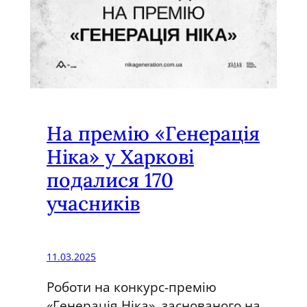
н
і
і
к
с
а
т
”
ь
:
ч
На премію «Генерація
л
Ніка» у Харкові
е
подалися 170
н
и
учасників
ж
у
р
11.03.2025
і
Роботи на конкурс-премію
п
«Генерація Ніка», заснованого на
р