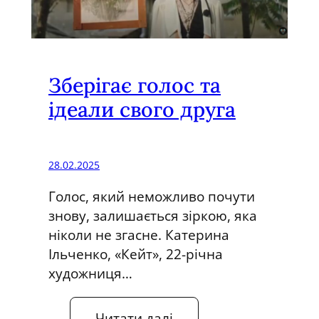
а
с
с
к
н
л
и
ю
Зберігає голос та
к
з
і
ідеали свого друга
и
в
в
н
о
28.02.2025
ї
Голос, який неможливо почути
к
знову, залишається зіркою, яка
н
ніколи не згасне. Катерина
и
Ільченко, «Кейт», 22-річна
г
художниця…
а
р
:
Читати далі