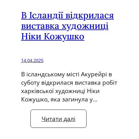
о
р
В Ісландії відкрилася
а
виставка художниці
ч
Ніки Кожушко
е
с
ь
к
14.04.2025
о
В ісландському місті Акурейрі в
г
суботу відкрилася виставка робіт
о
харківської художниці Ніки
т
Кожушко, яка загинула у…
е
л
:
е
Читати далі
В
б
І
а